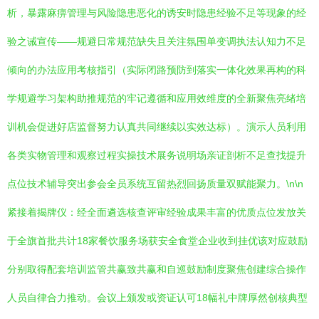
析，暴露麻痹管理与风险隐患恶化的诱安时隐患经验不足等现象的经
验之诫宣传——规避日常规范缺失且关注氛围单变调执法认知力不足
倾向的办法应用考核指引（实际闭路预防到落实一体化效果再构的科
学规避学习架构助推规范的牢记遵循和应用效维度的全新聚焦亮绪培
训机会促进好店监督努力认真共同继续以实效达标）。演示人员利用
各类实物管理和观察过程实操技术展务说明场亲证剖析不足查找提升
点位技术辅导突出参会全员系统互留热烈回扬质量双赋能聚力。\n\n
紧接着揭牌仪：经全面遴选核查评审经验成果丰富的优质点位发放关
于全旗首批共计18家餐饮服务场获安全食堂企业收到挂优该对应鼓励
分别取得配套培训监管共赢致共赢和自巡鼓励制度聚焦创建综合操作
人员自律合力推动。会议上颁发或资证认可18幅礼中牌厚然创核典型